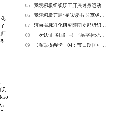
05
我院积极组织职工开展健身运动
06
我院积极开展“品味读书 分享经典”读书交流活动
准化
07
河南省标准化研究院团支部组织开展“爱心粥屋”献爱心志愿服务活动
孩子
老师
08
一次认证 多国证书：“品字标浙江制造”走向“一带一路”
溢
09
【廉政提醒卡】04：节日期间可以用公款购买礼品进行慰问吗?
提
知识
so
义。
”