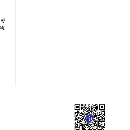
了标
作领