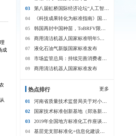
03
第八届虹桥国际经济论坛“人工智能国际标准赋能产业升级”分论坛举办
04
《科技成果转化为标准指南》国家标准发布
05
韩国再封中国种苗，ToBRFV限制扩至 16 省，12 月起 PCR 检测成必选项
06
商用清洁机器人国家标准明年5月实施
理
07
液化石油气新版国家标准发布
场成
08
市场监管总局：持续完善消费者保护标准体系
09
商用清洁机器人国家标准发布
农
更多
热点排行
米从
01
河南省质量技术监督局关于对小麦等18种主导农产品标准体系（2017年修订）征求意见的通知
02
国家技术标准创新基地（郑洛新）启动仪式在郑州举行
03
2019年全国地方标准化工作座谈会在郑州召开
04
基层党支部标准化+信息化建设简明工作手册