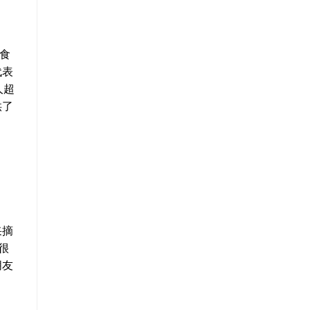
食
代表
人超
供了
采摘
很
朋友