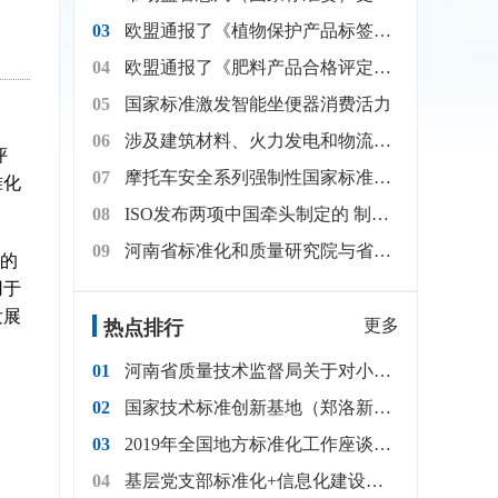
03
欧盟通报了《植物保护产品标签要求》修订案
04
欧盟通报了《肥料产品合格评定程序》修订案
05
国家标准激发智能坐便器消费活力
06
涉及建筑材料、火力发电和物流行业 6月起国家标准上新
评
07
摩托车安全系列强制性国家标准发布
准化
08
ISO发布两项中国牵头制定的 制冷压缩机国际标准
09
河南省标准化和质量研究院与省物流与采购联合会携手探索“物流+编码+标准”融合新路径，共推供应
的
用于
发展
更多
热点排行
01
河南省质量技术监督局关于对小麦等18种主导农产品标准体系（2017年修订）征求意见的通知
02
国家技术标准创新基地（郑洛新）启动仪式在郑州举行
03
2019年全国地方标准化工作座谈会在郑州召开
04
基层党支部标准化+信息化建设简明工作手册