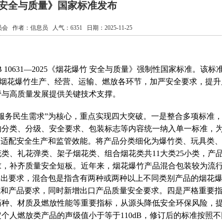
 安全与质量》国家标准发布
员会
作者：
信息员
人气：
6351
日期：2025-11-25
0631—2025《烟花爆竹 安全与质量》强制性国家标准。该标
准，针对烟花爆竹生产、经营、运输、燃放各环节，加严安全要求，提升
管与高质量发展提供关键技术支撑。
务民生需求”为核心，重点实现四大突破。一是整合多项标准
的分类、分级、安全要求、包装标志等内容统一纳入单一标准，
，适配安全生产和监管效能。将产品分类细化为爆竹类、玩具类
类、礼花弹类、架子烟花类、组合烟花类共11大类25小类，产
求，补齐质量安全短板。近年来，烟花爆竹产品混合包装较为流
提出要求，混合包是指含有两种或两种以上不同类别产品的烟花
志和产品要求，同时新增出口产品质量安全要求。四是严格重要
药种、材质及燃放性能等重要指标，从源头降低安全环保风险，
个人燃放类产品的声级值小于等于110dB，修订后的标准按照不