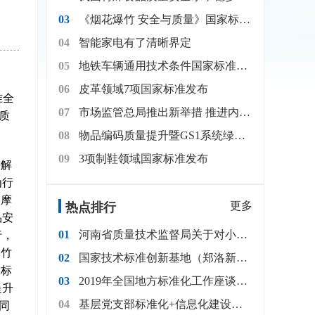
03
《烟花爆竹 安全与质量》国家标准发布
04
智能家电有了清晰界定
05
地铁车辆通用技术条件国家标准发布
06
皮革领域7项国家标准发布
准全
07
市场监管总局推出新举措 推进内外贸产品“同线同标同质”
质
08
物品编码质量提升暨GS1系统绿色城配应用专题培训在平顶山成功举办
09
3项制鞋领域国家标准发布
，解
为行
、摩
更多
热点排行
品安
01
河南省质量技术监督局关于对小麦等18种主导农产品标准体系（2017年修订）征求意见的通知
行，
爆竹
02
国家技术标准创新基地（郑洛新）启动仪式在郑州举行
指标
03
2019年全国地方标准化工作座谈会在郑州召开
提升
04
基层党支部标准化+信息化建设简明工作手册
同