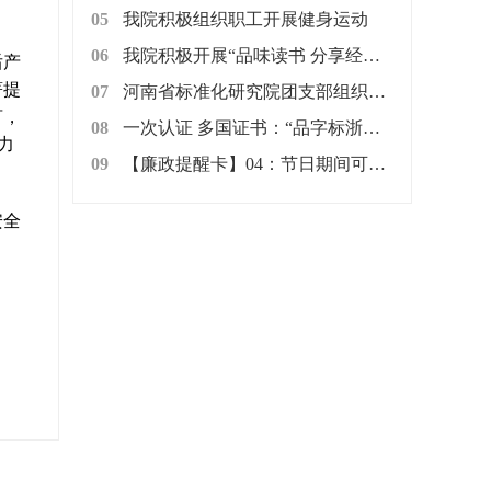
05
我院积极组织职工开展健身运动
06
我院积极开展“品味读书 分享经典”读书交流活动
后产
著提
07
河南省标准化研究院团支部组织开展“爱心粥屋”献爱心志愿服务活动
言，
08
一次认证 多国证书：“品字标浙江制造”走向“一带一路”
力
09
【廉政提醒卡】04：节日期间可以用公款购买礼品进行慰问吗?
安全