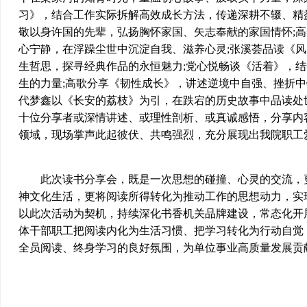
习》，结合工作实际拆解高效成长方法，传递深耕不辍、精
敬以身许国的先辈，弘扬胸怀家国、矢志奉献的家国情怀;
心宁静，在浮躁尘世中沉淀自我、滋养心灵;张溪荟品读《风
生哲思，探寻经典作品的永恒魅力;党心悦畅谈《活着》，
生的力量;高歌分享《韧性成长》，讲述逆境中自强、挫折中
代梦鑫以《长安的荔枝》为引，在跌宕的历史故事中品读处
十位分享者或深情讲述、或理性剖析、或真诚感悟，分享内
领域，现场掌声此起彼伏、共鸣强烈，充分展现出我院职工
此次读书分享会，既是一次思想的碰撞、心灵的交流，更
神文化生活，更将阅读所得转化为推动工作的思想动力，实
以此次活动为契机，持续深化书香机关品牌建设，常态化开
体干部职工把阅读内化为生活习惯、把学习转化为行动自觉
全员阅读、终身学习的良好氛围，为单位事业高质量发展贡