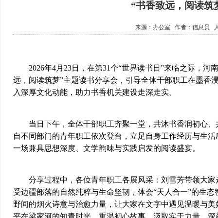
“书香致远，阅读筑
来源：
办公室
作者：
信息员
2026年4月23日，在第31个“世界读书日”来临之际，
远，阅读筑梦”主题读书分享会，引导全体干部职工在墨香
入深厚文化动能，助力书香机关建设走深走实。
当日下午，全体干部职工齐聚一堂，共沐书香润初心、共
自不同部门的青年职工依次登台，立足自身工作经历与生活
一场兼具思想深度、文学韵味与实践启发的阅读盛宴。
分享过程中，各位青年职工各展风采：刘雪芳带领大家走
受边疆部落的自然纯粹与生命坚韧，体会“天人合一”的生态
野间的烟火诗意与治愈力量，让大家在文字中遇见温暖与美
平在梁家河的知青时光，重温初心故事、汲取实干力量，深